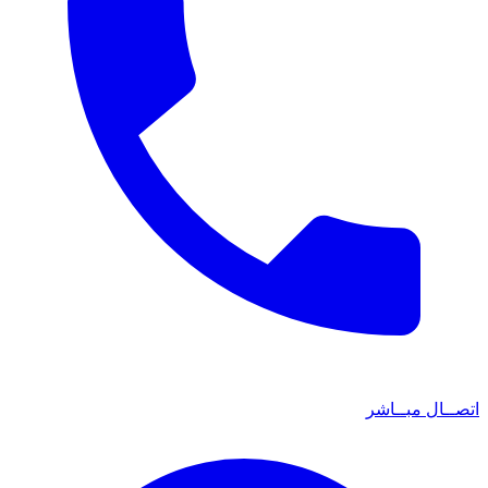
اتصــال مبــاشر