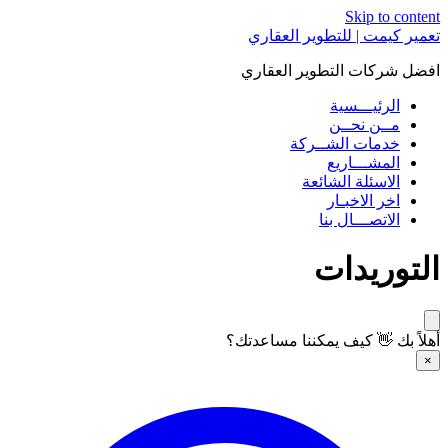
Skip to content
تعمير كيمت | للتطوير العقاري
افضل شركات التطوير العقاري
الرئيـــسية
مــن نحــن
خدمات الشــركة
المشـــاريع
الاسئلة الشائعة
اخر الاخبـار
الاتصـــال بنا
التوريدات
أهلاً بك 👋 كيف يمكننا مساعدتك؟
×