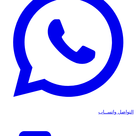
التواصل واتســاب