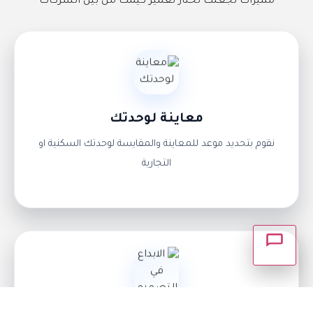
مميزات تجعلك تختار تعمير كيمت من بين الشركات
×
أهلاً بك 👋 كيف يمكننا مساعدتك؟
معاينة لوحدتك
التواصل واتســاب
نقوم بتحديد موعد للمعاينة والمقايسة لوحدتك السكنية او
التجارية
اتصــال مبــاشر
طلب استشارة
انتظر وسوف يتم الرد عليك.