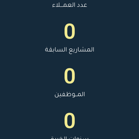
عدد العمـــلاء
0
المشاريع السابقة
0
المــوظفين
0