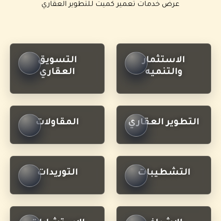
عرض خدمات تعمير كميت للتطوير العقاري
الاستثمار
التسويق
والتنميه
العقاري
التطوير العقاري
المقاولات
التشطيبات
التوريدات