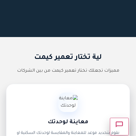
×
أهلاً بك 👋 كيف يمكننا مساعدتك؟
لية تختار تعمير كيمت
مميزات تجعلك تختار تعمير كيمت من بين الشركات
التواصل واتســاب
اتصــال مبــاشر
طلب استشارة
معاينة لوحدتك
انتظر وسوف يتم الرد عليك.
نقوم بتحديد موعد للمعاينة والمقايسة لوحدتك السكنية او