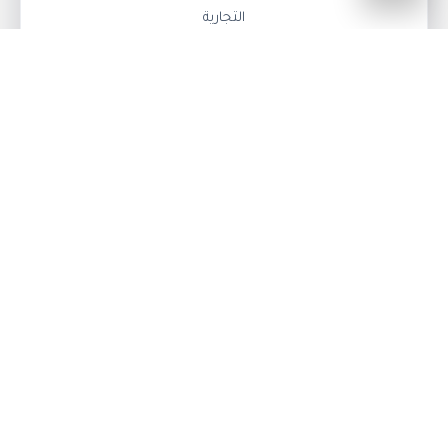
التجارية
الابداع في التصميم
نقوم في تشطيب للديكور والتشطيبات بتنفيذ احدث
الديكورات في التصميم