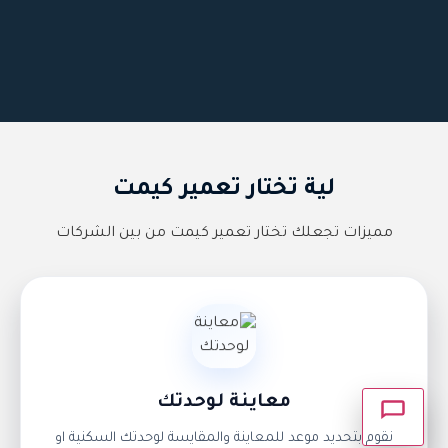
×
أهلاً بك 👋 كيف يمكننا مساعدتك؟
لية تختار تعمير كيمت
مميزات تجعلك تختار تعمير كيمت من بين الشركات
التواصل واتســاب
اتصــال مبــاشر
طلب استشارة
معاينة لوحدتك
انتظر وسوف يتم الرد عليك.
نقوم بتحديد موعد للمعاينة والمقايسة لوحدتك السكنية او