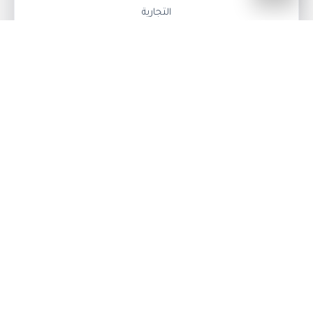
التجارية
الابداع في التصميم
نقوم في تشطيب للديكور والتشطيبات بتنفيذ احدث
الديكورات في التصميم