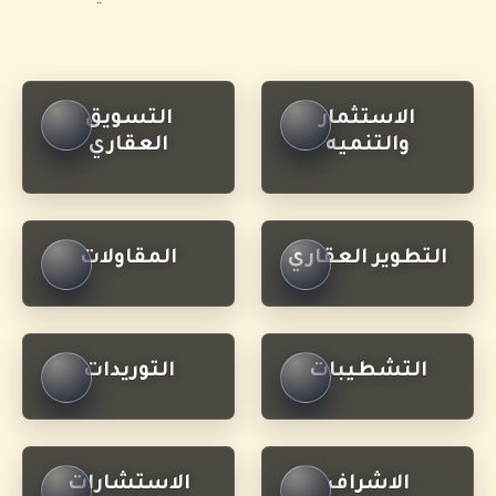
الاستثمار
التسويق
والتنميه
العقاري
التطوير العقاري
المقاولات
التشطيبات
التوريدات
الاشراف
الاستشارات