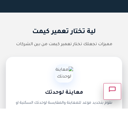
×
أهلاً بك 👋 كيف يمكننا مساعدتك؟
لية تختار تعمير كيمت
التواصل واتســاب
مميزات تجعلك تختار تعمير كيمت من بين الشركات
اتصــال مبــاشر
طلب استشارة
معاينة لوحدتك
انتظر وسوف يتم الرد عليك.
نقوم بتحديد موعد للمعاينة والمقايسة لوحدتك السكنية او
التجارية