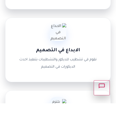
×
أهلاً بك 👋 كيف يمكننا مساعدتك؟
التواصل واتســاب
الابداع في التصميم
اتصــال مبــاشر
نقوم في تشطيب للديكور والتشطيبات بتنفيذ احدث
الديكورات في التصميم
طلب استشارة
انتظر وسوف يتم الرد عليك.