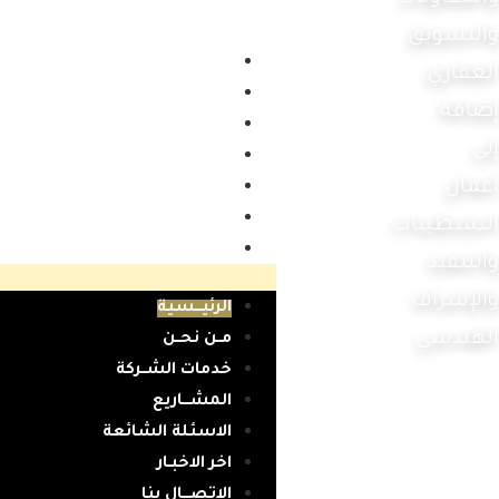
والتسويق
الرئيـــسية
العقاري،
مــن نحــن
إضافة
خدمات الشــركة
إلى
المشـــاريع
أعمال
الاسئلة الشائعة
اخر الاخبـار
التشطيبات
الاتصـــال بنا
والتنفيذ
والإشراف
الرئيـــسية
الهندسي
مــن نحــن
خدمات الشــركة
المشـــاريع
الاسئلة الشائعة
اخر الاخبـار
الاتصـــال بنا